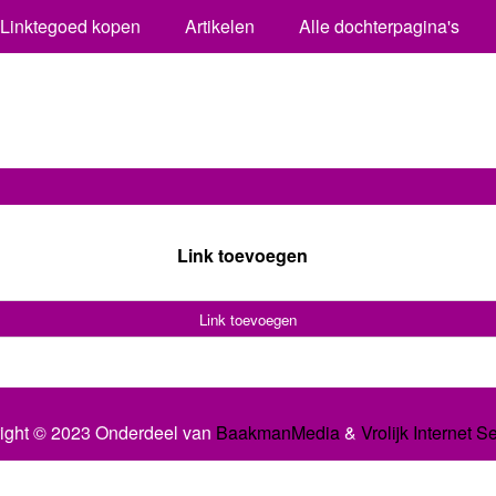
Linktegoed kopen
Artikelen
Alle dochterpagina's
Link toevoegen
Link toevoegen
ight © 2023 Onderdeel van
BaakmanMedia
&
Vrolijk Internet S